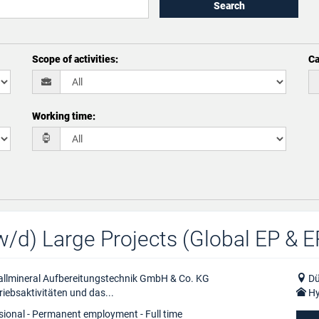
Search
Scope of activities
:
Ca
Working time
:
/d) Large Projects (Global EP & 
llmineral Aufbereitungstechnik GmbH & Co. KG
Dü
riebsaktivitäten und das...
Hy
sional - Permanent employment - Full time