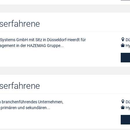
fserfahrene
ystems GmbH mit Sitz in Düsseldorf-Heerdt für
Dü
anagement in der HAZEMAG Gruppe...
Hy
fserfahrene
ein branchenführendes Unternehmen,
Dü
 primären und sekundären...
Hy