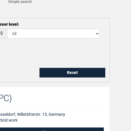
Simple search
reer level
:
Reset
EPC)
sseldorf, Willstätterstr. 15, Germany
brid work