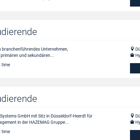
udierende
ein branchenführendes Unternehmen,
Dü
 primären und sekundären...
Hy
t time
udierende
ystems GmbH mit Sitz in Düsseldorf-Heerdt für
Dü
anagement in der HAZEMAG Gruppe...
Hy
t time